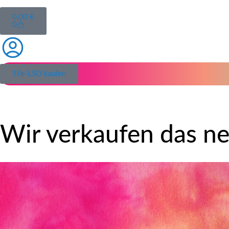
0,00
€
0
1Fe-LSD kaufen
Wir verkaufen das n