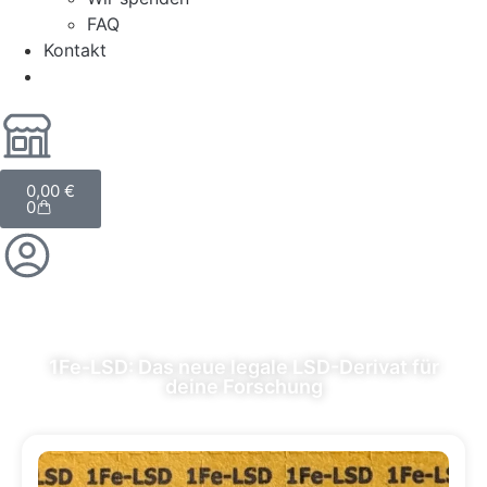
FAQ
Kontakt
0,00
€
0
1Fe-LSD: Das neue legale LSD-Derivat für
deine Forschung